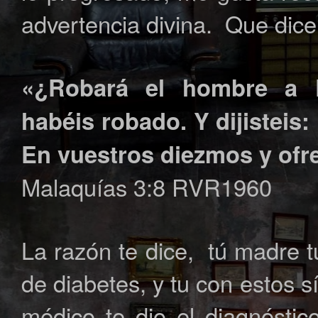
advertencia divina. Que dice
«¿Robará el hombre a 
habéis robado. Y dijistei
En vuestros diezmos y ofr
Malaquías 3:8 RVR1960
La razón te dice, tú madre t
de diabetes, y tu con estos 
médico te dio el diagnóstic