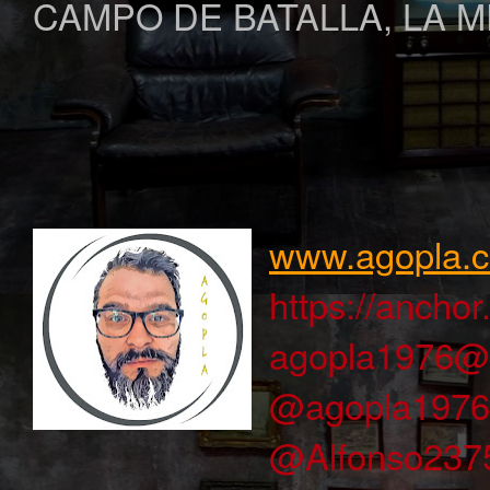
CAMPO DE BATALLA, LA M
www.agopla.
https://ancho
agopla1976@
@agopla1976
@Alfonso2375