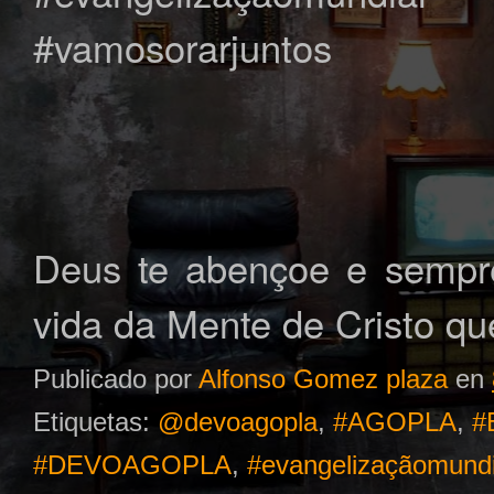
#vamosorarjuntos
Deus te abençoe e sempre
vida da Mente de Cristo qu
Publicado por
Alfonso Gomez plaza
en
Etiquetas:
@devoagopla
,
#AGOPLA
,
#
#DEVOAGOPLA
,
#evangelizaçãomundi