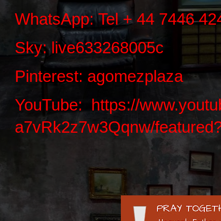
WhatsApp:
Tel + 44 7446 42
Sky: live633268005c
Pinterest:
agomezplaza
YouTube:
https://www.yout
a7vRk2z7w3Qqnw/featured?