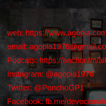
web:
https://www.agopla.com
email:
agopla1976@gmail.c
Podcats: https://anchor.fm/
Instagram:
@agopla1976
Twitter: @PonchoGP1
Facebook:
fb.me/devociona