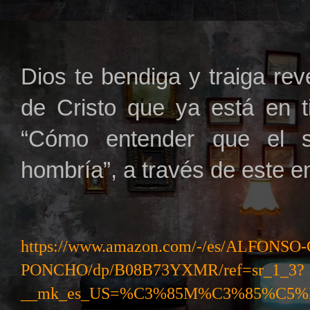
Dios te bendiga y traiga rev
de Cristo que ya est
á
en ti
“Cómo entender que el s
hombría”, a través de este e
https://www.amazon.com/-/es/ALFON
PONCHO/dp/B08B73YXMR/ref=sr_1_3?
__mk_es_US=%C3%85M%C3%85%C5%B