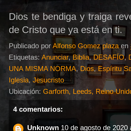
Dios te bendiga y traiga rev
de Cristo que ya est
á
en ti.
Publicado por
Alfonso Gomez plaza
en
Etiquetas:
Anunciar
,
Biblia
,
DESAFÍO
,
UNA MISMA NORMA
,
Dios
,
Espíritu S
Iglesia
,
Jesucristo
Ubicación:
Garforth, Leeds, Reino Unid
4 comentarios:
Unknown
10 de agosto de 2020 