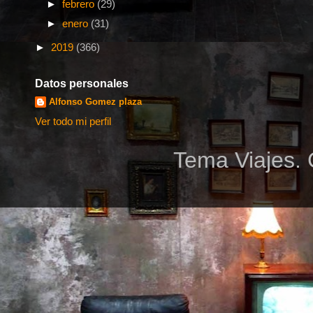
►
febrero
(29)
►
enero
(31)
►
2019
(366)
Datos personales
Alfonso Gomez plaza
Ver todo mi perfil
Tema Viajes. 