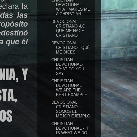
CHRISTIAN
eclara la
DEVOTIONAL -
WHAT MAKES ME
das las
A CHRISTIAN
DEVOCIONAL
ropósito
CRISTIANO -LO
edestinó
QUE ME HACE
CRISTIANO
a que él
DEVOCIONAL
CRISTIANO - QUÉ
ME DICES
CHRISTIAN
DEVOTIONAL-
IA, Y
WHAT DO YOU
SAY
CHRISTIAN
DEVOTIONAL -
TA,
WE ARE THE
BEST EXAMPLE
DEVOCIONAL
CRISTIANO -
MOS
SOMOS EL
MEJOR EJEMPLO
CHRISTIAN
DEVOTIONAL - IT
IS WHAT WE DO