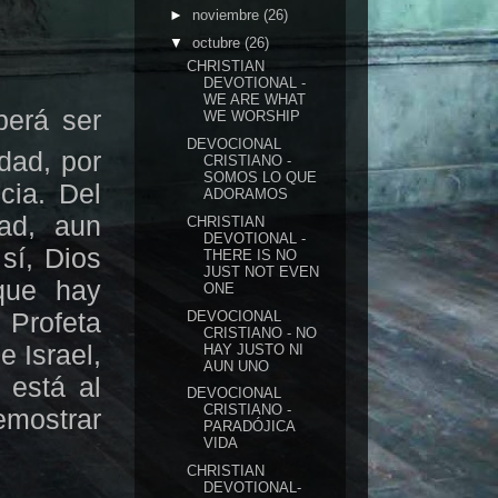
►
noviembre
(26)
▼
octubre
(26)
CHRISTIAN
DEVOTIONAL -
WE ARE WHAT
berá ser
WE WORSHIP
DEVOCIONAL
dad, por
CRISTIANO -
SOMOS LO QUE
cia. Del
ADORAMOS
ad, aun
CHRISTIAN
DEVOTIONAL -
sí, Dios
THERE IS NO
JUST NOT EVEN
 que hay
ONE
 Profeta
DEVOCIONAL
CRISTIANO - NO
e Israel,
HAY JUSTO NI
AUN UNO
 está al
DEVOCIONAL
CRISTIANO -
emostrar
PARADÓJICA
VIDA
CHRISTIAN
DEVOTIONAL-