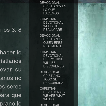
DEVOCIONAL
CRISTIANO- ES
LO QUE
HACEMOS
CHRISTIAN
DEVOTIONAL-
WHO YOU
os 3. 8
REALLY ARE
DEVOCIONAL
CRISTIANO -
QUIÉN ERES
REALMENTE
hacer lo
CHRISTIAN
DEVOTIONAL-
ristianos
EVERYTHING
WILL BE
DISCOVERED
levar su
DEVOCIONAL
ianos no
CRISTIANO -
TODO SE
DESCUBRIRÁ
os seres
CHRISTIAN
para que
DEVOTIONAL -
WE ARE WHAT
WE DO
prano le
DEVOCIONAL