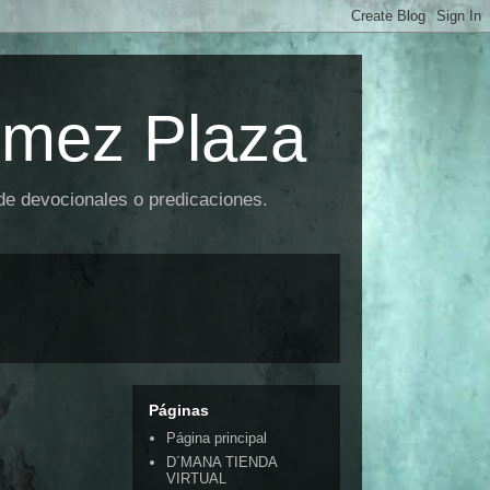
omez Plaza
 de devocionales o predicaciones.
Páginas
Página principal
D´MANA TIENDA
VIRTUAL