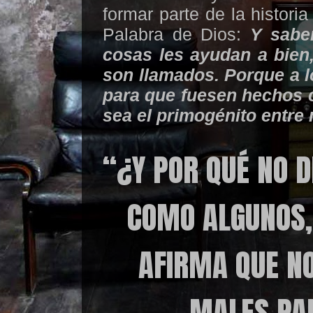
formar parte de la histori
Palabra de Dios:
Y sabe
cosas les ayudan a bien,
son llamados. Porque a l
para que fuesen hechos c
sea el primogénito entr
“¿Y POR QUÉ NO D
COMO ALGUNOS,
AFIRMA QUE N
MALES PA