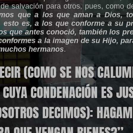
a de salvación para otros, pues, como d
mos que a los que aman a Dios, to
 esto es, a los que conforme a su p
os que antes conoció, también los pr
onformes a la imagen de su Hijo, par
e muchos hermanos
.
ECIR (COMO SE NOS CALUMN
 CUYA CONDENACIÓN ES JUS
OSOTROS DECIMOS): HAGA
RA QUE VENGAN BIENES?”