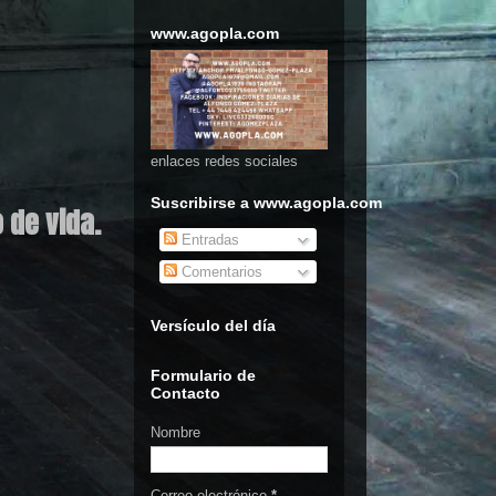
www.agopla.com
enlaces redes sociales
Suscribirse a www.agopla.com
o de vida.
Entradas
Comentarios
Versículo del día
Formulario de
Contacto
Nombre
Correo electrónico
*