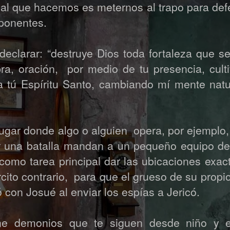
al que hacemos es meternos al trapo para def
oponentes.
eclarar: “destruye Dios toda fortaleza que s
bra, oración, por medio de tu presencia, cult
a tú Espíritu Santo, cambiando mí mente natur
ugar donde algo o alguien opera, por ejemplo,
ar una batalla mandan a un pequeño equipo d
como tarea principal dar las ubicaciones exac
rcito contrario, para que el grueso de su propio
 con Josué al enviar los espías a Jericó.
ene demonios que te siguen desde niño y 