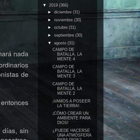
▼
2019
(366)
►
diciembre
(31)
►
noviembre
(30)
►
octubre
(31)
►
septiembre
(30)
▼
agosto
(31)
CAMPO DE
 hará nada
BATALLA, LA
MENTE 4
rdinarios
CAMPO DE
BATALLA, LA
nistas de
MENTE 3
CAMPO DE
BATALLA, LA
MENTE 2
s entonces
¡VAMOS A POSEER
LA TIERRA!
¡CÓMO CREAR UN
AMBIENTE PARA
DIOS!
días, sin
¿PUEDE HACERSE
UNA ATMÓSFERA
nosotros,
PARA DIOS?