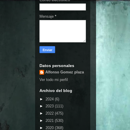
Mensaje
*
Datos personales
Alfonso Gomez plaza
Ver todo mi perfil
Archivo del blog
►
2024
(6)
►
2023
(111)
►
2022
(475)
►
2021
(530)
►
2020
(368)