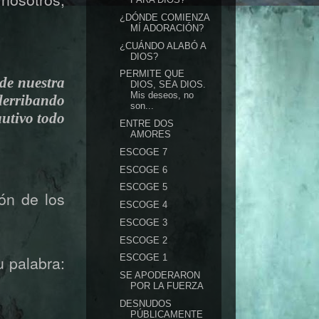
¿DÓNDE COMIENZA
MÍ ADORACIÓN?
¿CUÁNDO ALABÓ A
DIOS?
PERMITE QUE
de nuestra
DIOS, SEA DIOS.
Mis deseos, no
 derribando
son...
autivo todo
ENTRE DOS
AMORES
ESCOGE 7
ESCOGE 6
ESCOGE 5
ión de los
ESCOGE 4
ESCOGE 3
ESCOGE 2
u palabra:
ESCOGE 1
SE APODERARON
POR LA FUERZA
DESNUDOS
PÚBLICAMENTE