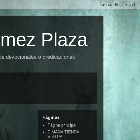
omez Plaza
 de devocionales o predicaciones.
Páginas
Página principal
D´MANA TIENDA
VIRTUAL