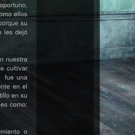
oportuno,
como ellos
 porque su
 les dejó
en nuestra
 cultivar
a fue una
nte en el
illo en su
ses como:
amiento o