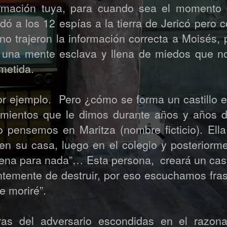
ormación tuya, para cuando sea el momento 
dó a los 12 espías a la tierra de Jericó pero 
o trajeron la información correcta a Moisés,
 una mente esclava y llena de miedos que no
ometida.
por ejemplo. Pero ¿cómo se forma un castillo 
mientos que le dimos durante años y años de
 pensemos en Maritza (nombre ficticio). Ell
n su casa, luego en el colegio y posteriorme
buena para nada”… Esta persona, creará un cast
temente de destruir, por eso escuchamos fra
e moriré”.
iras del adversario escondidas en el razon