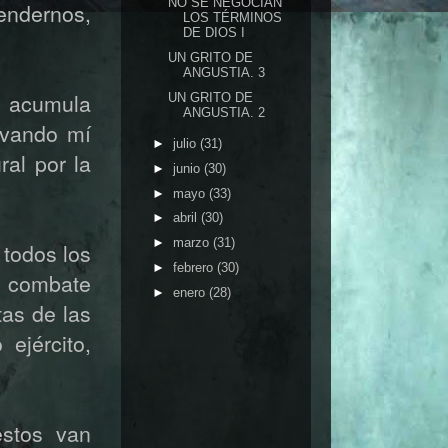
NO SE NEGOCIAN
endernos,
LOS TÉRMINOS
DE DIOS I
UN GRITO DE
ANGUSTIA. 3
e acumula
UN GRITO DE
ANGUSTIA. 2
ivando mí
►
julio
(31)
al por la
►
junio
(30)
►
mayo
(33)
►
abril
(30)
►
marzo
(31)
 todos los
►
febrero
(30)
e combate
►
enero
(28)
tas de las
 ejército,
estos van