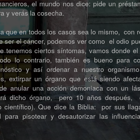
nancieros, el mundo nos dice: pide un prés
ra y verás la cosecha.
ca que en todos los casos sea lo mismo, con 
 ser el cáncer, podemos ver como el odio pue
e tenemos ciertos síntomas, vamos donde el
odo lo contrario, también es bueno para co
gnóstico y así ordenar a nuestro organismo
, extirpar un órgano que está siendo afect
á de anular una acción demoniaca con un lá
piará dicho órgano, pero 10 años después, 
científico). Que dice la Biblia: por sus llag
para pisotear y desautorizar las influenci