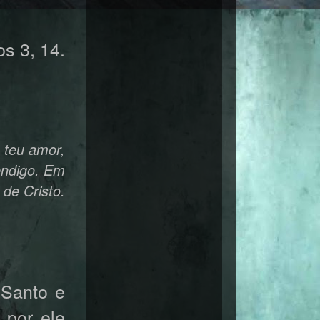
os 3, 14.
 teu amor,
bendigo. Em
de Cristo.
 Santo e
 por ele