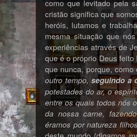
como que levitado pela s
cristão significa que som
heróis, lutamos e trabal
mesma situação que nós 
experiências através de Je
que é o próprio Deus feit
que nunca, porque, como d
outro tempo,
seguindo a 
potestades do ar, o espíri
entre os quais todos nós
da nossa carne, fazend
éramos por natureza filho
deste mundo (digamos mo