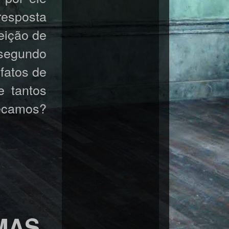
esposta
eição de
 segundo
fatos de
e tantos
pecamos?
MAS