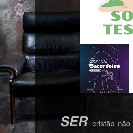
SER
cristão nã