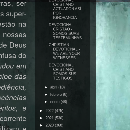
ras, ser
DEVOCIONAL
CRISTIANO -
ACTUARON ASÍ
s super-
POR
IGNORANCIA
estão na
DEVOCIONAL
CRISTÃO -
e nossas
SOMOS SUAS
TESTEMUNHAS
 de Deus
CHRISTIAN
DEVOTIONAL -
nfusa do
WE ARE YOUR
WITNESSES
ndou em
DEVOCIONAL
CRISTIANO -
cipe das
SOMOS SUS
TESTIGOS
diência,
►
abril
(10)
scências
►
febrero
(8)
►
enero
(48)
ntos, e
►
2022
(475)
 corrente
►
2021
(530)
►
2020
(368)
ilizam e