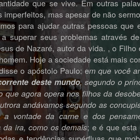
antidade que se vive. Em outras palav
os imperfeitos, mas apesar de não sermo
hamos para ajudar outras pessoas que 
a superar seus problemas através d
sus de Nazaré, autor da vida. , o Filho
o homem. Hoje a sociedade está mais co
isse o apóstolo Paulo: e
m que você a
corrente deste mundo
, segundo o prín
to que agora opera nos filhos da desobe
 outrora andávamos segundo as concupi
o a vontade da carne e dos pensame
; e é que esta
s da ira, como os demais
das e tendências supérfluas que mob