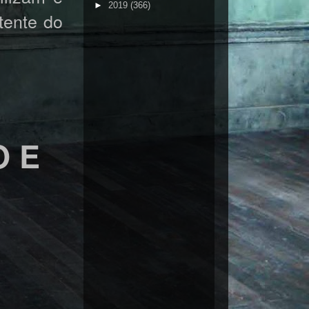
►
2019
(366)
tente do
O E