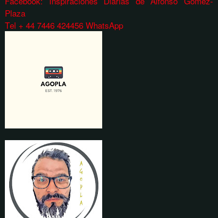
Facebook: Inspiraciones Diarias de Alfonso Gomez-
Plaza
Tel + 44 7446 424456 WhatsApp