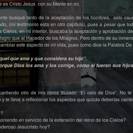
ue es Cristo Jesus con su Mente en mí.
nte busqué tanto de la aceptación de los hombres, esto cau
ado, (mí testimonio esta en otro capítulo), pues a pesar que tod
s Cielos, en mí interior, buscaba la aceptación y aprobación de
lagro que al Hacedor de los Milagros. Pero dentro de su inme
cambiar este aspecto de mi vida, pues como dice la Palabra De
quel que ama y que considera su hijo”.
orque Dios los ama y los corrige, como si fueran sus hijo
tiendo otro de mis libros titulado: “El celo de Dios”. No te
 y te lleve a reflexionar los aspectos que quizás deberías cambi
s?
oniendo en servicio de la extensión del reino de los Cielos?
oderoso Jesucristo hoy?