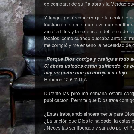
de compartir de su Palabra y la Verdad q
Y tengo que reconocer que lamentableme
frustración tan alta que tuve que ser liber
amor a Dios y la extensión del reino de lo
locales, como cuando buscaba antes el mi
me corrigió y me enseño la necesidad de 
“Porque Dios corrige y castiga a todo a
Si ahora ustedes están sufriendo, es p
hay un padre que no corrija a su hijo.
Hebreos 12:6-7 TLA
Durante las próxima semana estaré compar
publicación. Permite que Dios trate contigo
¿Estás trabajando sinceramente para Dio
¿La unción que Dios te ha dado, la estás p
¿Necesitas ser liberado y sanado por el P