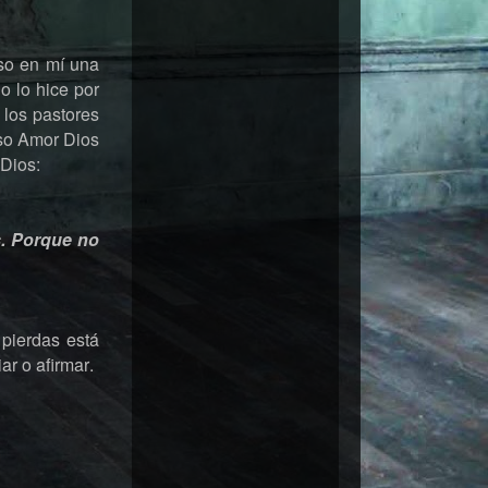
so en mí una
o lo hice por
 los pastores
nso Amor Dios
 Dios:
s. Porque no
 pierdas está
ar o afirmar.