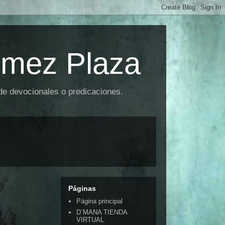
omez Plaza
 de devocionales o predicaciones.
Páginas
Página principal
D´MANA TIENDA
VIRTUAL