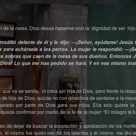
 de la mesa. Dios desea hacerme vivir la dignidad de ser hijo
rrodilló delante de él y le dijo: —¡Señor, ayúdame! Jesús 
os para echársela a los perros. La mujer le respondió: —¡S
las sobras que caen de la mesa de sus dueños. Entonces Je
n Dios! Lo que me has pedido se hará. Y en ese mismo inst
 que no se sentía, ni creía ser hija de Dios, pero frente la resp
e hija de Dios, quizás no con derechos de sentarse a la mesa
arado por parte de Dios para sus hijos. Ella solo quiera la
queda confirmar por medio de la fe de la mujer: “El milagro te f
so de dejar de buscar la aceptación y aprobación de los hom
 él mismo fue quién me dio los talentos y él mismo me dio l