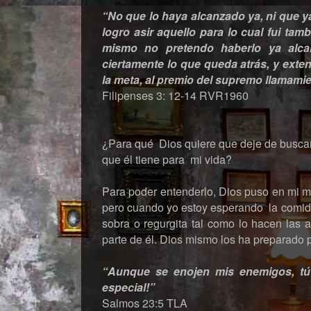
“No que lo haya alcanzado ya, ni que ya
logro asir aquello para lo cual fui ta
mismo no pretendo haberlo ya alca
ciertamente lo que queda atrás, y exte
la meta, al premio del supremo llamamie
Filipenses 3: 12-14 RVR1960
¿Para qué Dios quiere que deje de buscar 
que él tiene para mi vida?
Para poder entenderlo, Dios puso en mi m
pero cuando yo estoy esperando la comida 
sobra o regurgita tal como lo hacen las a
parte de él. Dios mismo los ha preparado 
“Aunque se enojen mis enemigos, tú
especial!”
Salmos 23:5 TLA