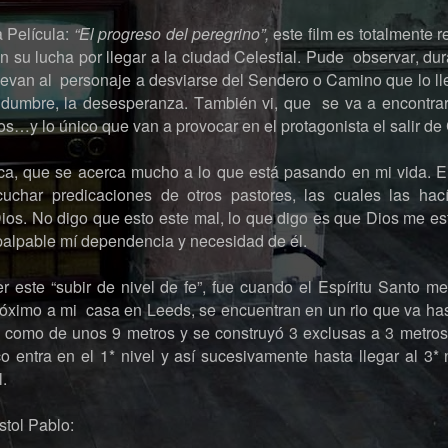
a Película:
“El progreso del peregrino”,
este film es totalmente
n su lucha por llegar a la ciudad Celestial. Pude observar, dur
levan al personaje a desviarse del Sendero o Camino que lo ll
tidumbre, la desesperanza. También vi, que se va a encontrar
tros…y lo único que van a provocar en el protagonista el salir d
ica, que se acerca mucho a lo que está pasando en mi vida. E
uchar predicaciones de otros pastores, las cuales las hací
ios. No digo que esto este mal, lo que digo es que Dios me es
palpable mí dependencia y necesidad de él.
este “subir de nivel de fe”, fue cuando el Espíritu Santo me
óximo a mi casa en Leeds, se encuentran en un rio que va has
 como de unos 9 metros y se construyó 3 exclusas a 3 metros
co entra en el 1* nivel y así sucesivamente hasta llegar al 3* 
l.
stol Pablo: