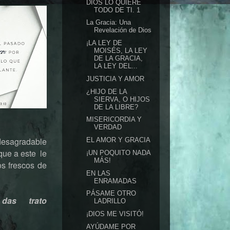
DIOS LO QUIERE
TODO DE TI. 1
La Gracia: Una
Revelación de Dios
¡LA LEY DE
MOISÉS, LA LEY
DE LA GRACIA,
LA LEY DEL...
JUSTICIA Y AMOR
¿HIJO DE LA
SIERVA, O HIJOS
DE LA LIBRE?
MISERICORDIA Y
VERDAD
 desagradable
EL AMOR Y GRACIA
que a este le
¡UN POQUITO NADA
MÁS!
os frescos de
EN LAS
ENRAMADAS
PÁSAME OTRO
e das trato
LADRILLO
¡DIOS ME VISITÓ!
AYÚDAME POR