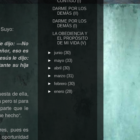
CONTIGO (I)
DARME POR LOS
DEMÁS (II)
DARME POR LOS
DEMÁS (I)
 Suyo:
LA OBEDIENCIA Y
EL PROPÓSITO
le dijo: —No
DE MI VIDA (V)
eñor, eso es
►
junio
(30)
sús le dijo:
►
mayo
(33)
ante su hija
►
abril
(30)
►
marzo
(31)
►
febrero
(30)
►
enero
(28)
uesta de ella,
 pero si para
 parte que le
ue hecho”.
bres, pues es
a oportunidad