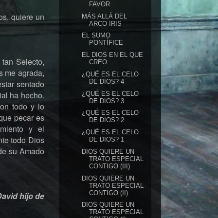
FAVOR
os, quiere un
MÁS ALLÁ DEL
ARCO IRIS
EL SUMO
PONTÍFICE
EL DIOS EN EL QUE
tan Selecto,
CREO
s me agrada,
¿QUÉ ES EL CELO
DE DIOS? 4
estar sentado
ial ha hecho.
¿QUÉ ES EL CELO
DE DIOS? 3
on todo y lo
¿QUÉ ES EL CELO
que pecar es
DE DIOS? 2
imiento y el
¿QUÉ ES EL CELO
nte todo Dios
DE DIOS? 1
o de su Amado
DIOS QUIERE UN
TRATO ESPECIAL
CONTIGO (III)
DIOS QUIERE UN
TRATO ESPECIAL
CONTIGO (II)
David hijo de
DIOS QUIERE UN
TRATO ESPECIAL