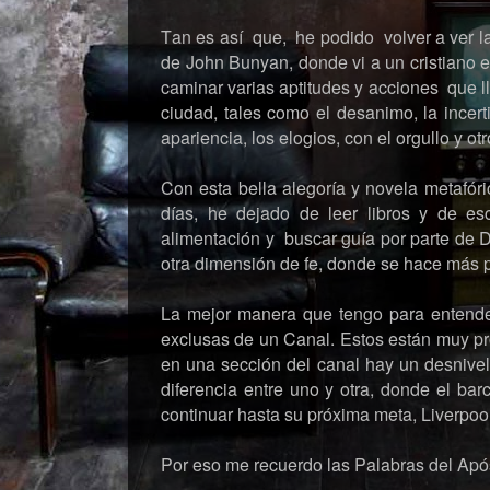
Tan es así que, he podido volver a ver l
de John Bunyan, donde vi a un cristiano e
caminar varias aptitudes y acciones que l
ciudad, tales como el desanimo, la incer
apariencia, los elogios, con el orgullo y o
Con esta bella alegoría y novela metafór
días, he dejado de leer libros y de esc
alimentación y buscar guía por parte de D
otra dimensión de fe, donde se hace más 
La mejor manera que tengo para entender 
exclusas de un Canal. Estos están muy pr
en una sección del canal hay un desnivel
diferencia entre uno y otra, donde el bar
continuar hasta su próxima meta, Liverpoo
Por eso me recuerdo las Palabras del Apó