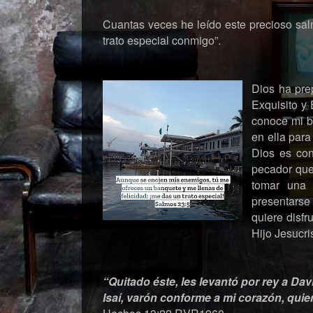
Cuantas veces he leído este precioso salm
trato especial conmigo”.
Dios ha pre
Exquisito y
conoce mi b
en ella para
Dios es con
pecador que
tomar una 
presentarse 
quiere disf
Hijo Jesucri
“Quitado éste, les levantó por rey a Dav
Isaí, varón conforme a mi corazón, quie