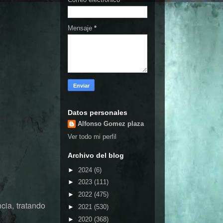
Mensaje
*
Datos personales
Alfonso Gomez plaza
Ver todo mi perfil
Archivo del blog
►
2024
(6)
►
2023
(111)
►
2022
(475)
cia, tratando
►
2021
(530)
►
2020
(368)