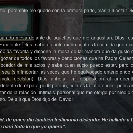
o, pero solo me quede con la primera parte, más allí está “Di
parado mesa delante de aquellos que me angustian. Dios es 
 Excelente. Dios sabe de ante mano cual es la comida que má
ebida favorita y dispone la mesa de tal manera que da gusto 
 gozar de todos los favores y bendiciones que mi Padre Celest
ocedor de mis actos y sabe cuan sucio puedo estar, pero c
 sea (sin importar las veces que he equivocado entendiendo 
mala decisión), Dios anhela mi disposición al arrepent
delante de él para pedir perdón; esta es la diferencia, pues a
rutar de la relación íntima y personal que me otorgo por medi
sto. De allí que Dios dijo de David:
id, de quien dio también testimonio diciendo: He hallado a 
n hará todo lo que yo quiero".