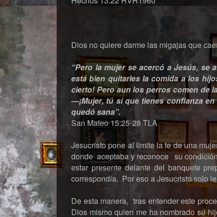
Hechos 13:22 RVR1960
Dios no quiere darme las migajas que caen
“Pero la mujer se acercó a Jesús, se a
está bien quitarles la comida a los hij
cierto! Pero aun los perros comen de 
—¡Mujer, tú sí que tienes confianza e
quedó sana”.
San Mateo 15:25-28 TLA
Jesucristo pone al limite la fe de una mujer
donde aceptaba y reconoce su condición d
estar presente delante del banquete prep
correspondía. Por eso a Jesucristo solo le 
De esta manera, tras entender este proce
Dios mismo quien me ha nombrado su hijo,