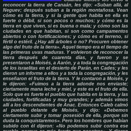
reconocer la tierra de Canaán, les dijo: «Suban allá, al
Neguev; después suban a la región montañosa. Vean
cómo es la tierra, y si la gente que habita en ella es
fuerte o débil, si son pocos o muchos; y cómo es la
tierra en que viven, si es buena o mala; y cómo son las
ciudades en que habitan, si son como campamentos
abiertos o con fortificaciones; y cómo es el terreno, si
fértil o estéril. ¿Hay allí árboles o no? Procuren obtener
algo del fruto de la tierra». Aquel tiempo era el tiempo de
las primeras uvas maduras. Y volvieron de reconocer la
tierra después de cuarenta días, y fueron y se
presentaron a Moisés, a Aarón, y a toda la congregación
de los israelitas en el desierto de Parán, en Cades; y les
dieron un informe a ellos y a toda la congregación, y les
enseñaron el fruto de la tierra. Y le contaron a Moisés, y
le dijeron: «Fuimos a la tierra adonde nos enviaste;
ciertamente mana leche y miel, y este es el fruto de ella.
Solo que es fuerte el pueblo que habita en la tierra, y las
ciudades, fortificadas y muy grandes; y además vimos
allí a los descendientes de Anac. Entonces Caleb calmó
al pueblo delante de Moisés, y dijo: «Debemos
ciertamente subir y tomar posesión de ella, porque sin
duda la conquistaremos». Pero los hombres que habían
subido con él dijeron: «No podemos subir contra ese