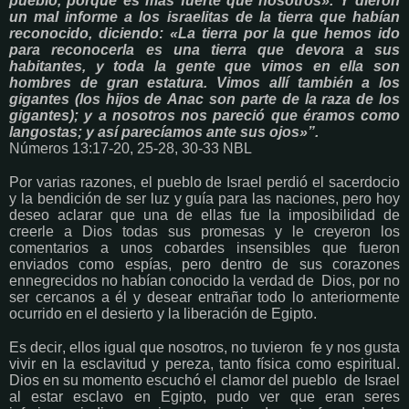
pueblo, porque es más fuerte que nosotros». Y dieron
un mal informe a los israelitas de la tierra que habían
reconocido, diciendo: «La tierra por la que hemos ido
para reconocerla es una tierra que devora a sus
habitantes, y toda la gente que vimos en ella son
hombres de gran estatura. Vimos allí también a los
gigantes (los hijos de Anac son parte de la raza de los
gigantes); y a nosotros nos pareció que éramos como
langostas; y así parecíamos ante sus ojos»”.
Números 13:17-20, 25-28, 30-33 NBL
Por varias razones, el pueblo de Israel perdió el sacerdocio
y la bendición de ser luz y guía para las naciones, pero hoy
deseo aclarar que una de ellas fue la imposibilidad de
creerle a Dios todas sus promesas y le creyeron los
comentarios a unos cobardes insensibles que fueron
enviados como espías, pero dentro de sus corazones
ennegrecidos no habían conocido la verdad de Dios, por no
ser cercanos a él y desear entrañar todo lo anteriormente
ocurrido en el desierto y la liberación de Egipto.
Es decir, ellos igual que nosotros, no tuvieron fe y nos gusta
vivir en la esclavitud y pereza, tanto física como espiritual.
Dios en su momento escuchó el clamor del pueblo de Israel
al estar esclavo en Egipto, pudo ver que eran seres