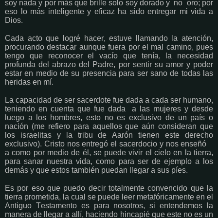
soy nada y por más que brille solo soy dorado y no oro; por
eso lo más inteligente y eficaz ha sido entregar mi vida a
Dios.
Cada acto que logré hacer, estuve llamando la atención,
procurando destacar aunque fuera por el mal camino, pues
tengo que reconocer el vacío que tenía, la necesidad
profunda del abrazo del Padre, por sentir su amor y poder
estar en medio de su presencia para ser sano de todas las
heridas en mí.
La capacidad de ser sacerdote fue dada a cada ser humano,
teniendo en cuenta que fue dada a las mujeres y desde
luego a los hombres, esto no es exclusivo de un país o
nación (me refiero para aquellos que aún consideran que
los israelitas y la tribu de Aarón tienen este derecho
exclusivo). Cristo nos entregó el sacerdocio y nos enseñó
a como por medio de él, se puede vivir el cielo en la tierra,
para sanar nuestra vida, como para ser de ejemplo a los
demás y que estos también puedan llegar a sus píes.
Es por eso que puedo decir totalmente convencido que la
tierra prometida, la cual se puede leer metafóricamente en el
Antiguo Testamento es para nosotros, si entendemos la
manera de llegar a allí, haciendo hincapié que este no es un