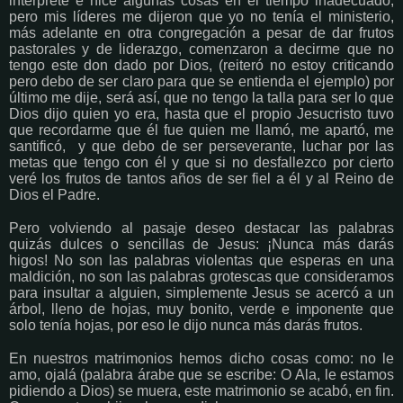
interpreté e hice algunas cosas en el tiempo inadecuado,
pero mis líderes me dijeron que yo no tenía el ministerio,
más adelante en otra congregación a pesar de dar frutos
pastorales y de liderazgo, comenzaron a decirme que no
tengo este don dado por Dios, (reiteró no estoy criticando
pero debo de ser claro para que se entienda el ejemplo) por
último me dije, será así, que no tengo la talla para ser lo que
Dios dijo quien yo era, hasta que el propio Jesucristo tuvo
que recordarme que él fue quien me llamó, me apartó, me
santificó, y que debo de ser perseverante, luchar por las
metas que tengo con él y que si no desfallezco por cierto
veré los frutos de tantos años de ser fiel a él y al Reino de
Dios el Padre.
Pero volviendo al pasaje deseo destacar las palabras
quizás dulces o sencillas de Jesus: ¡Nunca más darás
higos! No son las palabras violentas que esperas en una
maldición, no son las palabras grotescas que consideramos
para insultar a alguien, simplemente Jesus se acercó a un
árbol, lleno de hojas, muy bonito, verde e imponente que
solo tenía hojas, por eso le dijo nunca más darás frutos.
En nuestros matrimonios hemos dicho cosas como: no le
amo, ojalá (palabra árabe que se escribe: O Ala, le estamos
pidiendo a Dios) se muera, este matrimonio se acabó, en fin.