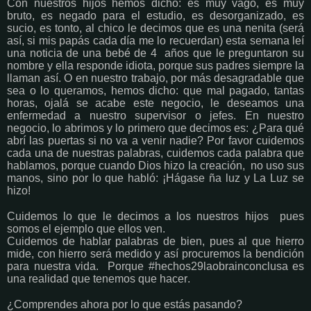
Con nuestros hijos hemos dicho: es muy vago, es muy
bruto, es negado para el estudio, es desorganizado, es
sucio, es tonto, al chico le decimos que es una nenita (será
así, si mis papás cada día me lo recuerdan) esta semana leí
una noticia de una bebé de 4 años que le preguntaron su
nombre y ella responde idiota, porque sus padres siempre la
llaman así. O en nuestro trabajo, por más desagradable que
sea o lo queramos, hemos dicho: que mal pagado, tantas
horas, ojalá se acabe este negocio, le deseamos una
enfermedad a nuestro supervisor o jefes. En nuestro
negocio, lo abrimos y lo primero que decimos es: ¿Para qué
abrí las puertas si no va a venir nadie? Por favor cuidemos
cada una de nuestras palabras, cuidemos cada palabra que
hablamos, porque cuando Dios hizo la creación, no uso sus
manos, sino por lo que habló: ¡Hágase ña luz y La Luz se
hizo!
Cuidemos lo que le decimos a los nuestros hijos pues
somos el ejemplo que ellos ven.
Cuidemos de hablar palabras de bien, pues al que hierro
mide, con hierro será medido y así procuremos la bendición
para nuestra vida. Porque #hechos29laobrainconclusa es
una realidad que tenemos que hacer.
¿Comprendes ahora por lo que estás pasando?