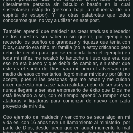
(literalmente persona sin báculo o bastón en la cual
sustentarse) estúpido (persona bajo la influencia de un
espíritu de estupor). Y las otras palabrotas que todos
conocemos que no voy a utilizar en este post.
También aprendí que maldecir es crear ataduras alrededor
de los nuestros sin saber o sin querer, por ejemplo yo
recuerdo los sueños de grandeza y riqueza que tenía con
Dios, cuando era niño, mi familia (no la estoy criticando pero
debo de decirlo para que se entienda bien el ejemplo) en
toda mi niñez me recalcó lo fantoche e iluso que era, que
eso no era bueno y que debía de cambiar, sin saber que
este es el sueño de Dios para mí, pero el adversario por
medio de esos comentarios logró minar mi vida y por último
acepte, pues si las personas que me aman y me cuidan
dicen que esto nunca se hará realidad, debe de ser así y yo
nunca llegaré a ser ese empresario de éxito que Dios me
está llevando a ser, con el tiempo aprendí a romper esas
ataduras y ligaduras para comenzar de nuevo con cada
proyecto de mi vida.
Otro ejemplo de maldecir y ver cómo se seca algo en mi
vida es: con 16 años tuve un llamamiento al ministerio por
parte de Dios, desde luego que en aquel momento lo mal