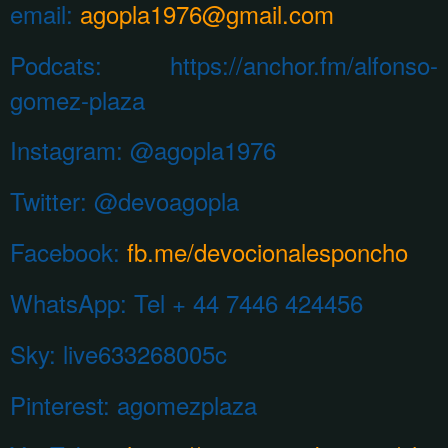
email:
agopla1976@gmail.com
Podcats: https://anchor.fm/alfonso-
gomez-plaza
Instagram:
@agopla1976
Twitter: @devoagopla
Facebook:
fb.me/devocionalesponcho
WhatsApp:
Tel + 44 7446 424456
Sky: live633268005c
Pinterest:
agomezplaza