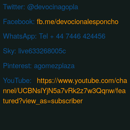
Twitter: @devocinagopla
Facebook:
fb.me/devocionalesponcho
WhatsApp:
Tel + 44 7446 424456
Sky: live633268005c
Pinterest:
agomezplaza
YouTube:
https://www.youtube.com/cha
nnel/UCBNslYjN5a7vRk2z7w3Qqnw/fea
tured?view_as=subscriber