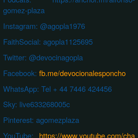
gomez-plaza
Instagram:
@agopla1976
FaithSocial: agopla1125695
Twitter: @devocinagopla
Facebook:
fb.me/devocionalesponcho
WhatsApp:
Tel + 44 7446 424456
Sky: live633268005c
Pinterest:
agomezplaza
YouTube:
https://www.youtube.com/cha