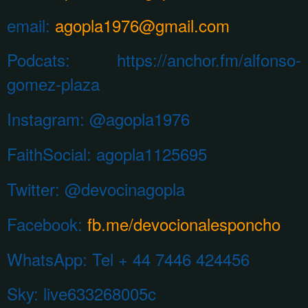
email:
agopla1976@gmail.com
Podcats: https://anchor.fm/alfonso-
gomez-plaza
Instagram:
@agopla1976
FaithSocial: agopla1125695
Twitter: @devocinagopla
Facebook:
fb.me/devocionalesponcho
WhatsApp:
Tel + 44 7446 424456
Sky: live633268005c