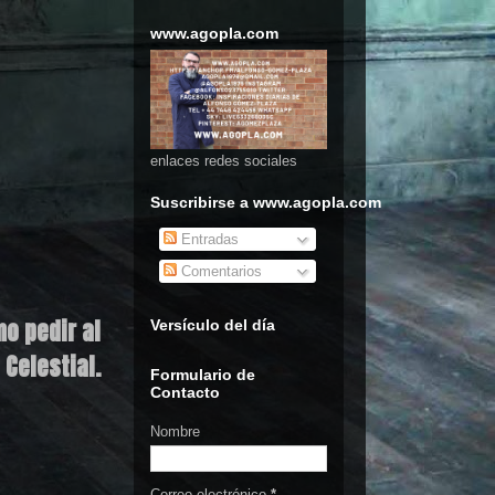
www.agopla.com
enlaces redes sociales
Suscribirse a www.agopla.com
Entradas
Comentarios
o pedir al
Versículo del día
 Celestial.
Formulario de
Contacto
Nombre
Correo electrónico
*