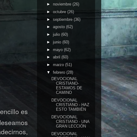
►
noviembre
(26)
►
octubre
(26)
►
septiembre
(36)
►
agosto
(62)
►
julio
(60)
►
junio
(60)
►
mayo
(62)
►
abril
(60)
►
marzo
(51)
▼
febrero
(28)
DEVOCIONAL
CRISTIANO-
ESTAMOS DE
CAMINO
DEVOCIONAL
CRISTIANO - HAZ
encillo es
ESTO TAMBIÉN
DEVOCIONAL
 deseamos
CRISTIANO - UNA
GRAN LECCIÓN
ndecirnos,
DEVOCIONAL