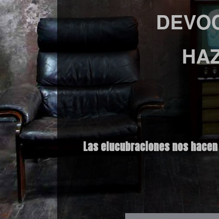
DEVOC
HAZ
Las elucubraciones nos hacen 