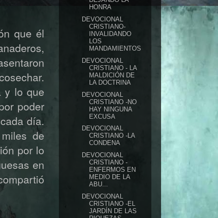
HONRA
DEVOCIONAL
CRISTIANO-
ón que él
INVALIDANDO
LOS
anaderos,
MANDAMIENTOS
 asentaron
DEVOCIONAL
CRISTIANO - LA
cosechar.
MALDICIÓN DE
LA DOCTRINA
a y lo que
DEVOCIONAL
CRISTIANO -NO
por poder
HAY NINGUNA
EXCUSA
 cada día.
DEVOCIONAL
 miles de
CRISTIANO -LA
CONDENA
ión por lo
DEVOCIONAL
rguesas en
CRISTIANO -
ENFERMOS EN
 compartió
MEDIO DE LA
ABU...
DEVOCIONAL
CRISTIANO -EL
JARDÍN DE LAS