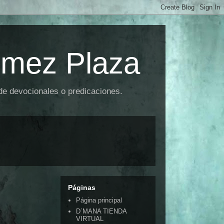
omez Plaza
 de devocionales o predicaciones.
Páginas
Página principal
D´MANA TIENDA
VIRTUAL