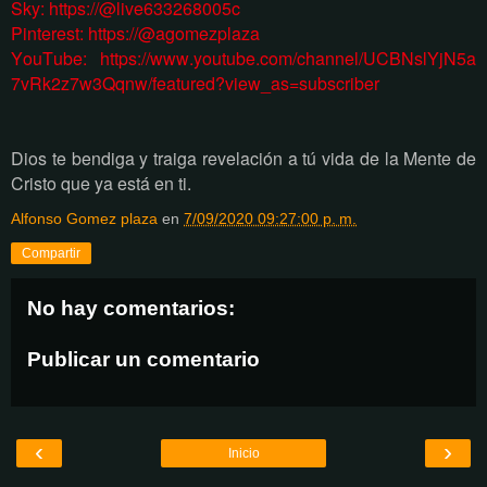
Sky: https://@live633268005c
Pinterest: https://@agomezplaza
YouTube:
https://www.youtube.com/channel/UCBNslYjN5a
7vRk2z7w3Qqnw/featured?view_as=subscriber
Dios te bendiga y traiga revelación a tú vida de la Mente de
Cristo que ya está en ti.
Alfonso Gomez plaza
en
7/09/2020 09:27:00 p. m.
Compartir
No hay comentarios:
Publicar un comentario
‹
›
Inicio