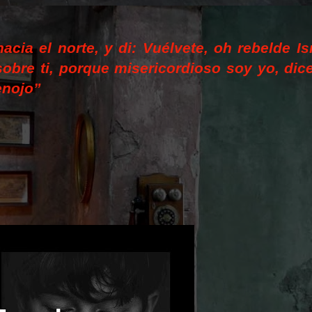
acia el norte, y di: Vu
é
lvete, oh rebelde Is
sobre ti, porque misericordioso soy yo, di
enojo”