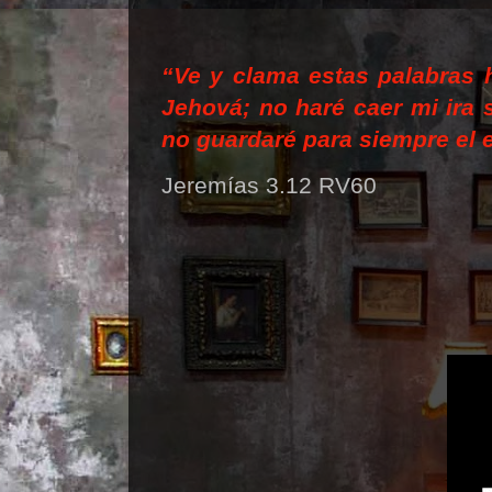
“Ve y clama estas palabras h
Jehov
á; no har
é
caer mi ira 
no guardar
é
para siempre el 
Jeremías 3.12 RV60