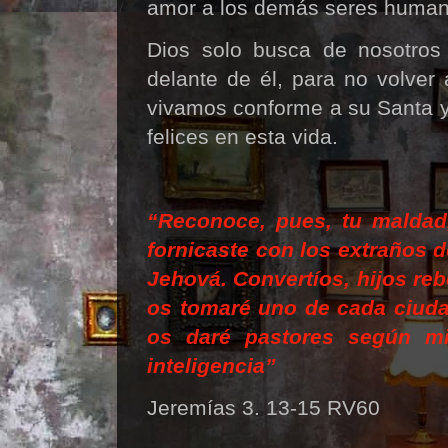
amor a los demás seres humano
Dios solo busca de nosotros
delante de él, para no volver
vivamos conforme a su Santa y
felices en esta vida.
“Reconoce, pues, tu maldad
fornicaste con los extraños d
Jehová.
Convert
íos, hijos r
os tomar
é
uno de cada ciudad
os dar
é
pastores seg
ú
n mi
inteligencia”
Jeremías 3. 13-15 RV60