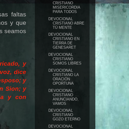
CRISTIANO
MISERICORDIA
PARA TODOS
as faltas
DEVOCIONAL
mos y que
CRISTIANO ABRE
TÚ MENTE
os seamos
DEVOCIONAL
CRISTIANO EN
TIERRA DE
GENESARET
DEVOCIONAL
CRISTIANO
ricado, y
SOMOS LIBRES
DEVOCIONAL
voz, dice
CRISTIANO LA
ORACIÓN
esposo; y
OPORTUNA
n Sion;
y
DEVOCIONAL
CRISTIANO
ia y con
ANUNCIANDO,
VAMOS
DEVOCIONAL
CRISTIANO
GOZO ETERNO
DEVOCIONAL