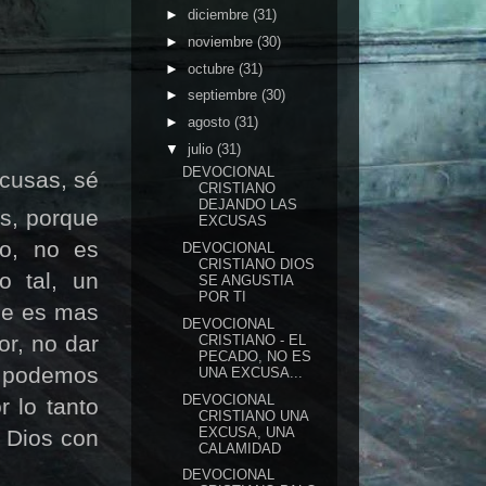
►
diciembre
(31)
►
noviembre
(30)
►
octubre
(31)
►
septiembre
(30)
►
agosto
(31)
▼
julio
(31)
DEVOCIONAL
xcusas, sé
CRISTIANO
DEJANDO LAS
s, porque
EXCUSAS
to, no es
DEVOCIONAL
CRISTIANO DIOS
o tal, un
SE ANGUSTIA
POR TI
ue es mas
DEVOCIONAL
or, no dar
CRISTIANO - EL
PECADO, NO ES
o podemos
UNA EXCUSA...
DEVOCIONAL
 lo tanto
CRISTIANO UNA
EXCUSA, UNA
a Dios con
CALAMIDAD
DEVOCIONAL