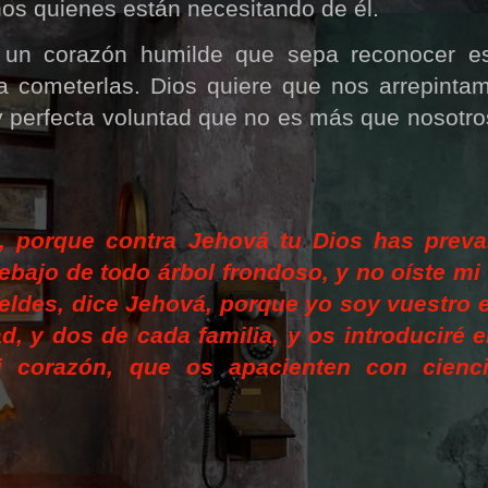
s quienes están necesitando de él.
 un corazón humilde que sepa reconocer es
 a cometerlas. Dios quiere que nos arrepinta
 perfecta voluntad que no es más que nosotr
, porque contra Jehová tu Dios has preva
ebajo de todo árbol frondoso, y no oíste mi 
ebeldes, dice Jehová, porque yo soy vuestro 
, y dos de cada familia, y os introducir
é
e
 coraz
ón, que os apacienten con cienc