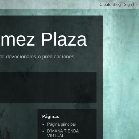
omez Plaza
 de devocionales o predicaciones.
Páginas
Página principal
D´MANA TIENDA
VIRTUAL