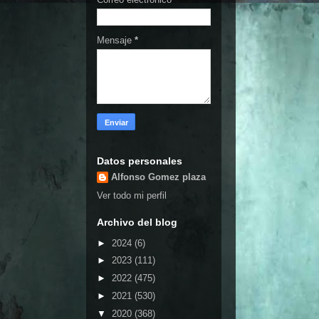
Mensaje
*
Datos personales
Alfonso Gomez plaza
Ver todo mi perfil
Archivo del blog
►
2024
(6)
►
2023
(111)
►
2022
(475)
►
2021
(530)
▼
2020
(368)