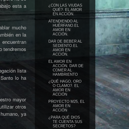
abajo esta a
¿CON LAS VIUDAS
QUÉ?. EL AMOR
EN ACCIÓN.
ATENDIENDO AL
HUÉRFANO.EL
hablar mucho
AMOR EN
ambién en la
ACCIÓN.
s encuentran
DAR DE BEBER AL
SEDIENTO.EL
 no tendremos
AMOR EN
ACCIÓN.
EL AMOR EN
ACCIÓN. DAR DE
gación lista
COMER AL
HAMBRIENTO
 Santo lo ha
¿QUÉ HAGO, ORO
O CLAMO?. EL
AMOR EN
ACCIÓN
uestro mayor
PROYECTO M25, EL
ilizar otros
AMOR EN
ACCIÓN
o humano, ya
¿PARA QUÉ DIOS
TE CUENTA SUS
SECRETOS?