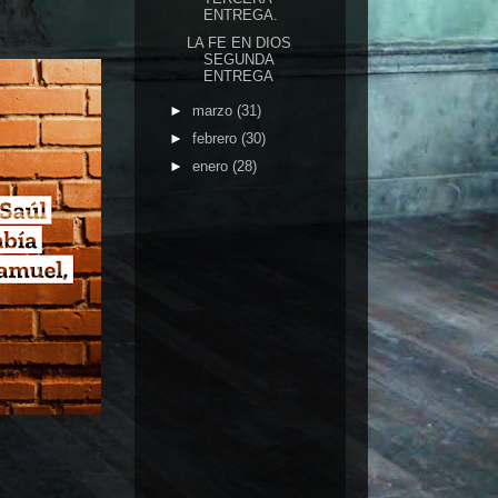
ENTREGA.
LA FE EN DIOS
SEGUNDA
ENTREGA
►
marzo
(31)
►
febrero
(30)
►
enero
(28)