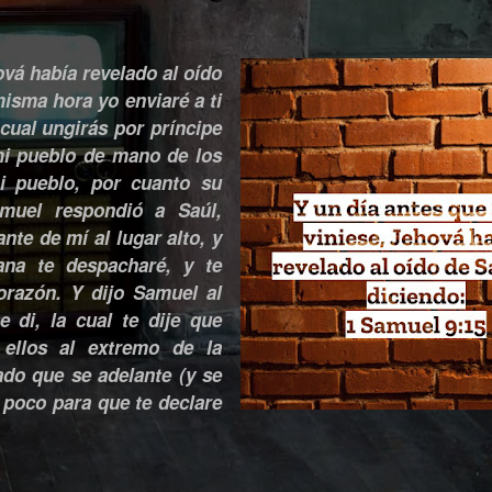
ová había revelado al oído
isma hora yo enviaré a ti
 cual ungirás por príncipe
 mi pueblo de mano de los
i pueblo, por cuanto su
muel respondió a Saúl,
nte de mí al lugar alto, y
na te despacharé, y te
orazón. Y dijo Samuel al
e di, la cual te dije que
 ellos al extremo de la
ado que se adelante (y se
 poco para que te declare