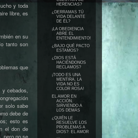
mucho y toda
HERENCIAS?
re libre, es
¿DERRAMAS TÚ
VIDA DELANTE
DE ÉL?
¡LA OBEDIENCIA
ABRE EL
ambién en su
ENTENDIMIENTO!
lo tanto son
¿BAJO QUÉ PACTO
ESTAMOS?
¿DIOS ESTÁ
HACIÉNDONOS
roblemas que
RECLAMOS?
¡TODO ES UNA
MENTIRA, LA
VIDA NO ES
s y cebados,
COLOR ROSA!
EL AMOR EN
congregación
ACCIÓN.
or solo sabe
SIRVIENDO A
LOS DEMÁS
como debe de
¿QUIÉN LE
os; esto es
RESUELVE LOS
PROBLEMAS A
on el don de
DIOS?. EL AMOR
s, pero no se
...