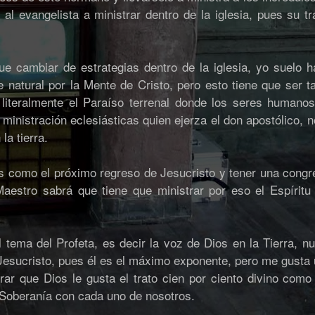
al evangelista a ministrar dentro de la iglesia, pues su tr
e cambiar de estrategias dentro de la iglesia, yo suelo 
 natural por la Mente de Cristo, pero esto tiene que ser t
r literalmente el Paraíso terrenal donde los seres humano
 ministración eclesiásticas quien ejerza el don apostólico,
la tierra.
s como el próximo regreso de Jesucristo y tener una congre
Maestro sabrá que tiene que ministrar por eso el Espíritu
 tema del Profeta, es decir la voz de Dios en la Tierra, n
sucristo, pues él es el máximo exponente, pero me gusta ut
rar que Dios le gusta el trato cien por ciento divino com
 Soberanía con cada uno de nosotros.