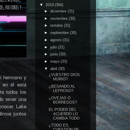
▼
2019
(366)
►
diciembre
(31)
►
noviembre
(30)
►
octubre
(31)
►
septiembre
(30)
►
agosto
(31)
►
julio
(31)
►
junio
(30)
►
mayo
(33)
▼
abril
(30)
¿VUESTRO DIOS
mi hermano y
MURIÓ?
 en él está
¿BESANDO AL
ta todos los
LEPROSO?
do tener una
¿OVEJAS O
BORREGOS?
onocer Lake
EL PODER DEL
dimos juntos
ACUERDO LO
CAMBIA TODO
¿TODO ES
CUESTIÓN DE