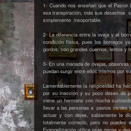
1- Cuando nos enseñan que el Pastor 
esa transpiración, más sus desechos se
simplemente insoportable.
2- La diferencia entre la oveja y el bo
condición física, pues los borregos y
gordos, con grandes cuernos, lentos y ha
3- En una manada de ovejas, observas m
puedan surgir entre ellos mismos por s
Lamentablemente la religiosidad ha he
por su inacción y su poco deseo de p
viene un hermano con mucha curiosida
llevar a las personas a pastos verdes 
actuar y con dejes, sabiamente le di
totalmente correcto, pero no puedes e
Evangelización utilice esas ganas y des