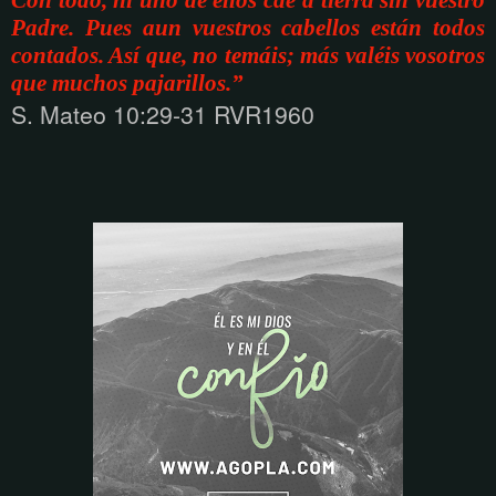
Padre. Pues aun vuestros cabellos están todos
contados. Así que, no temáis; más valéis vosotros
que muchos pajarillos.”
S. Mateo 10:29-31 RVR1960