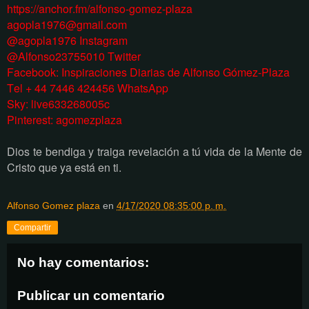
https://anchor.fm/alfonso-gomez-plaza
agopla1976@gmail.com
@agopla1976 Instagram
@Alfonso23755010 Twitter
Facebook: Inspiraciones Diarias de Alfonso Gómez-Plaza
Tel + 44 7446 424456 WhatsApp
Sky: live633268005c
Pinterest: agomezplaza
Dios te bendiga y traiga revelación a tú vida de la Mente de
Cristo que ya está en ti.
Alfonso Gomez plaza
en
4/17/2020 08:35:00 p. m.
Compartir
No hay comentarios:
Publicar un comentario