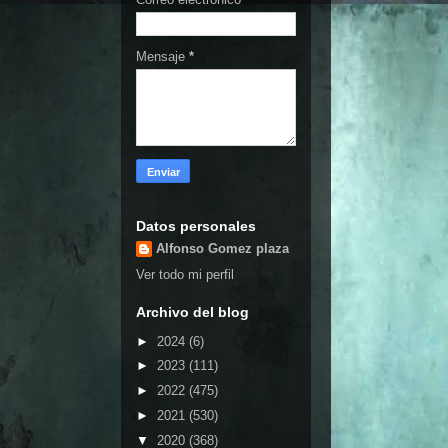
Mensaje
*
Datos personales
Alfonso Gomez plaza
Ver todo mi perfil
Archivo del blog
►
2024
(6)
►
2023
(111)
►
2022
(475)
►
2021
(530)
▼
2020
(368)