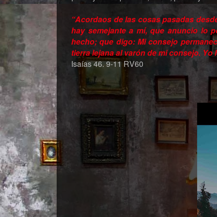
“Acordaos de las cosas pasadas desde 
hay semejante a mí, que anuncio lo po
hecho; que digo: Mi consejo permanecer
tierra lejana al varón de mi consejo. Yo 
Isaías 46. 9-11 RV60