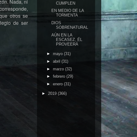
zón. Nada, ni
CUMPLEN
corresponde,
EN MEDIO DE LA
que otros se
TORMENTA
legio de ser
DIOS
SOBRENATURAL
AÚN EN LA
ESCASEZ, ÉL
PROVEERÁ
►
mayo
(31)
►
abril
(31)
►
marzo
(32)
►
febrero
(29)
►
enero
(31)
►
2019
(366)