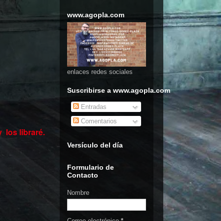
www.agopla.com
enlaces redes sociales
Suscribirse a www.agopla.com
Entradas
Comentarios
y
los libraré.
Versículo del día
Formulario de
Contacto
Nombre
Correo electrónico
*