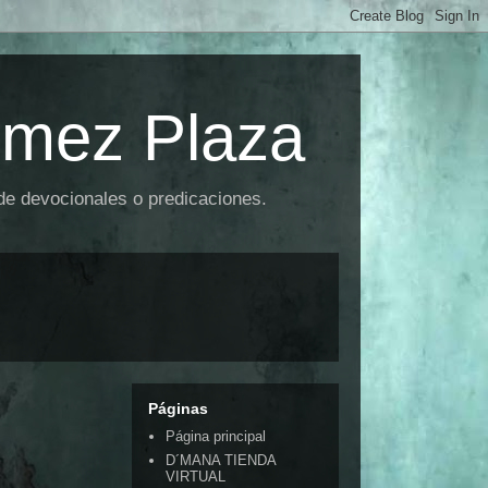
omez Plaza
 de devocionales o predicaciones.
Páginas
Página principal
D´MANA TIENDA
VIRTUAL