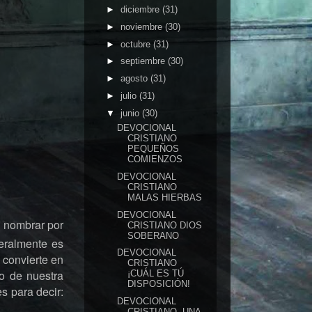
►
diciembre
(31)
►
noviembre
(30)
►
octubre
(31)
►
septiembre
(30)
►
agosto
(31)
►
julio
(31)
▼
junio
(30)
DEVOCIONAL
CRISTIANO
PEQUEÑOS
COMIENZOS
DEVOCIONAL
CRISTIANO
MALAS HIERBAS
DEVOCIONAL
s nombrar por
CRISTIANO DIOS
SOBERANO
teralmente es
DEVOCIONAL
e convierte en
CRISTIANO
ro de nuestra
¡CUÁL ES TÚ
DISPOSICIÓN!
s para decir:
DEVOCIONAL
CRISTIANO- UNA