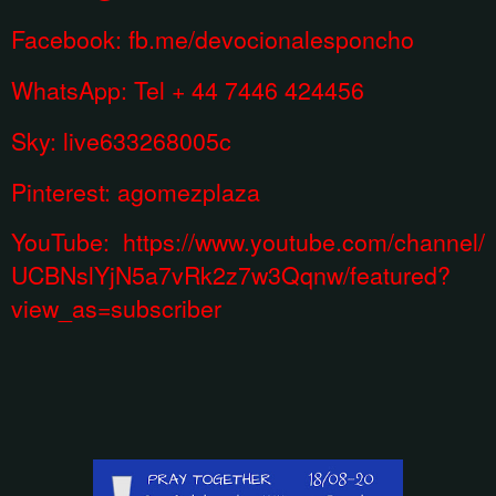
Facebook:
fb.me/devocionalesponcho
WhatsApp:
Tel + 44 7446 424456
Sky: live633268005c
Pinterest:
agomezplaza
YouTube:
https://www.youtube.com/channel/
UCBNslYjN5a7vRk2z7w3Qqnw/featured?
view_as=subscriber