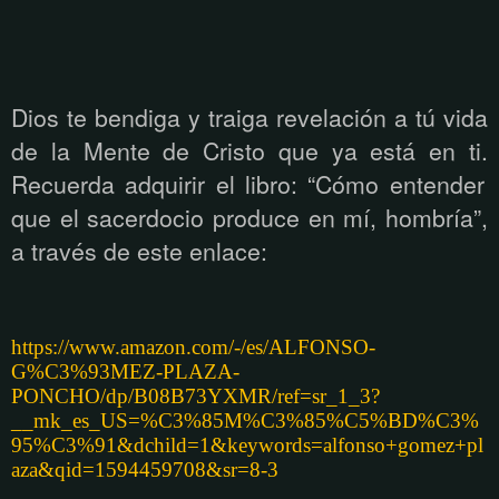
Dios te bendiga y traiga revelaci
ón a tú
vida
de la Mente de Cristo que ya est
á
en ti.
Recuerda adquirir el libro: “Cómo entender
que el sacerdocio produce en mí, hombría”,
a través de este enlace:
https://www.amazon.com/-/es/ALFONSO-
G%C3%93MEZ-PLAZA-
PONCHO/dp/B08B73YXMR/ref=sr_1_3?
__mk_es_US=%C3%85M%C3%85%C5%BD%C3%
95%C3%91&dchild=1&keywords=alfonso+gomez+pl
aza&qid=1594459708&sr=8-3