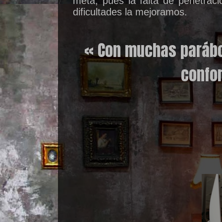
meta, pues la falta de penetraci
dificultades la mejoramos.
« Con muchas parábo
confor