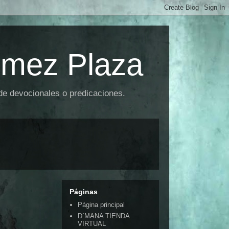
omez Plaza
 de devocionales o predicaciones.
Páginas
Página principal
D´MANA TIENDA
VIRTUAL