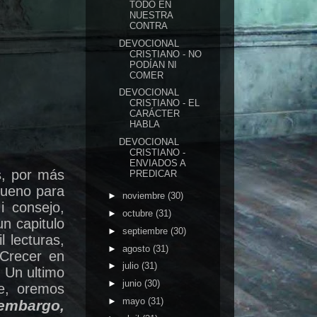
TODO EN
NUESTRA
CONTRA
DEVOCIONAL
CRISTIANO - NO
PODÍAN NI
COMER
DEVOCIONAL
CRISTIANO - EL
CARÁCTER
HABLA
DEVOCIONAL
CRISTIANO -
ENVIADOS A
s, por más
PREDICAR
bueno para
►
noviembre
(30)
i consejo,
►
octubre
(31)
un capitulo
►
septiembre
(30)
 lecturas,
►
agosto
(31)
Crecer en
►
julio
(31)
 Un ultimo
►
junio
(30)
te, oremos
►
mayo
(31)
 embargo,