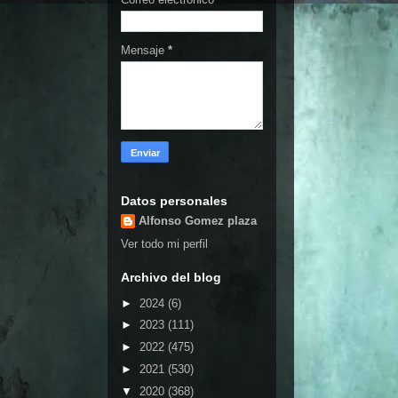
Mensaje
*
Datos personales
Alfonso Gomez plaza
Ver todo mi perfil
Archivo del blog
►
2024
(6)
►
2023
(111)
►
2022
(475)
►
2021
(530)
▼
2020
(368)