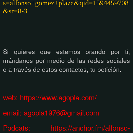
s=alfonso+gomez+plaza&qid=1594459708
&sr=8-3
Si quieres que estemos orando por ti,
m
á
ndanos por medio de las redes sociales
o a trav
é
s de estos contactos, tu petici
ón.
web:
https://www.agopla.com/
email:
agopla1976@gmail.com
Podcats: https://anchor.fm/alfonso-