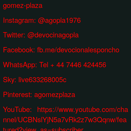
gomez-plaza
Instagram:
@agopla1976
Twitter: @devocinagopla
Facebook:
fb.me/devocionalesponcho
WhatsApp:
Tel + 44 7446 424456
Sky: live633268005c
Pinterest:
agomezplaza
YouTube:
https://www.youtube.com/cha
nnel/UCBNslYjN5a7vRk2z7w3Qqnw/fea
tured?view_as=subscriber