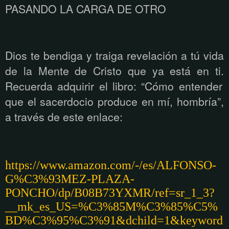
PASANDO LA CARGA DE OTRO
Dios te bendiga y traiga revelaci
ón a tú
vida
de la Mente de Cristo que ya est
á
en ti.
Recuerda adquirir el libro: “Cómo entender
que el sacerdocio produce en mí, hombría”,
a través de este enlace:
https://www.amazon.com/-/es/ALFONSO-
G%C3%93MEZ-PLAZA-
PONCHO/dp/B08B73YXMR/ref=sr_1_3?
__mk_es_US=%C3%85M%C3%85%C5%
BD%C3%95%C3%91&dchild=1&keyword