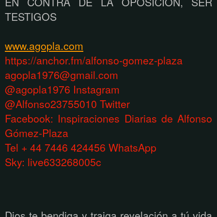
EN CONTRA DE LA OPOSICIÓN, SER
TESTIGOS
www.agopla.com
https://anchor.fm/alfonso-gomez-plaza
agopla1976@gmail.com
@agopla1976 Instagram
@Alfonso23755010 Twitter
Facebook: Inspiraciones Diarias de Alfonso
Gómez-Plaza
Tel + 44 7446 424456 WhatsApp
Sky: live633268005c
Dios te bendiga y traiga revelación a tú vida