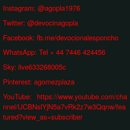
Instagram:
@agopla1976
Twitter: @devocinagopla
Facebook:
fb.me/devocionalesponcho
WhatsApp:
Tel + 44 7446 424456
Sky: live633268005c
Pinterest:
agomezplaza
YouTube:
https://www.youtube.com/cha
nnel/UCBNslYjN5a7vRk2z7w3Qqnw/fea
tured?view_as=subscriber