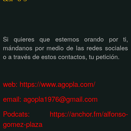
Si quieres que estemos orando por ti,
m
á
ndanos por medio de las redes sociales
o a trav
é
s de estos contactos, tu petici
ón.
web:
https://www.agopla.com/
email:
agopla1976@gmail.com
Podcats: https://anchor.fm/alfonso-
gomez-plaza