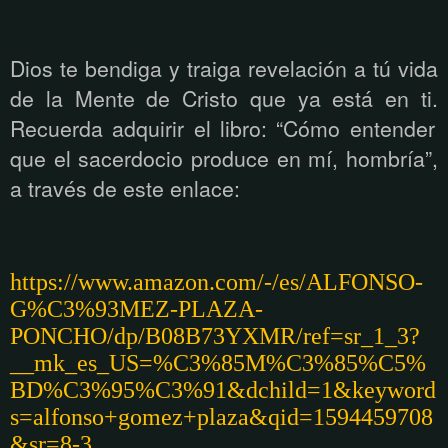
Dios te bendiga y traiga revelaci
ón a tú
vida
de la Mente de Cristo que ya est
á
en ti.
Recuerda adquirir el libro: “Cómo entender
que el sacerdocio produce en mí, hombría”,
a través de este enlace:
https://www.amazon.com/-/es/ALFONSO-
G%C3%93MEZ-PLAZA-
PONCHO/dp/B08B73YXMR/ref=sr_1_3?
__mk_es_US=%C3%85M%C3%85%C5%
BD%C3%95%C3%91&dchild=1&keyword
s=alfonso+gomez+plaza&qid=1594459708
&sr=8-3