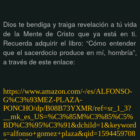
Dios te bendiga y traiga revelación a tú vida
de la Mente de Cristo que ya está
en ti.
Recuerda adquirir el libro: “Cómo entender
que el sacerdocio produce en mí, hombría”,
a través de este enlace:
https://www.amazon.com/-/es/ALFONSO-
G%C3%93MEZ-PLAZA-
PONCHO/dp/B08B73YXMR/ref=sr_1_3?
__mk_es_US=%C3%85M%C3%85%C5%
BD%C3%95%C3%91&dchild=1&keyword
s=alfonso+gomez+plaza&qid=1594459708