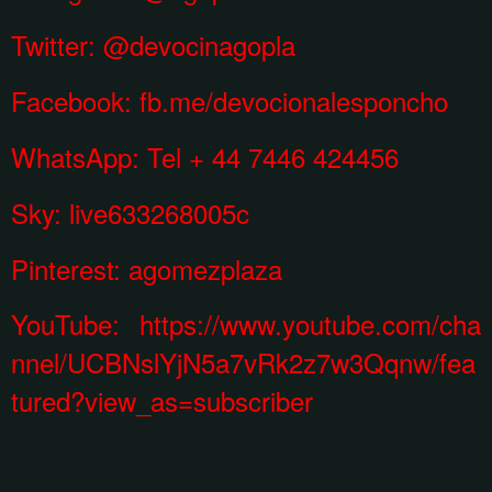
Twitter: @devocinagopla
Facebook:
fb.me/devocionalesponcho
WhatsApp:
Tel + 44 7446 424456
Sky: live633268005c
Pinterest:
agomezplaza
YouTube:
https://www.youtube.com/cha
nnel/UCBNslYjN5a7vRk2z7w3Qqnw/fea
tured?view_as=subscriber