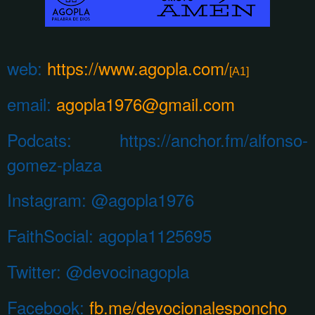
web:
https://www.agopla.com/
[A1]
email:
agopla1976@gmail.com
Podcats: https://anchor.fm/alfonso-
gomez-plaza
Instagram:
@agopla1976
FaithSocial: agopla1125695
Twitter: @devocinagopla
Facebook:
fb.me/devocionalesponcho