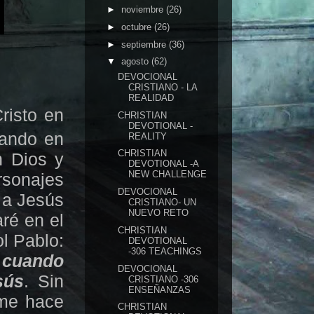
►
noviembre
(26)
►
octubre
(26)
►
septiembre
(36)
▼
agosto
(62)
DEVOCIONAL
CRISTIANO - LA
REALIDAD
risto en
CHRISTIAN
DEVOTIONAL -
gando en
REALITY
CHRISTIAN
n Dios y
DEVOTIONAL -A
NEW CHALLENGE
rsonajes
DEVOCIONAL
 a Jesús
CRISTIANO- UN
NUEVO RETO
ré en el
CHRISTIAN
ol Pablo:
DEVOTIONAL
-306 TEACHINGS
, cuando
DEVOCIONAL
sús
. Sin
CRISTIANO -306
ENSEÑANZAS
 me hace
CHRISTIAN