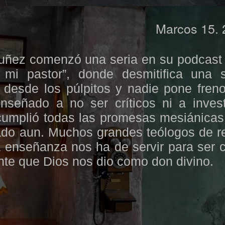
Marcos 15.
ñez comenzó una seria en su podcast t
mi pastor”, donde desmitifica una 
 desde los púlpitos y nadie pone fren
señado a no ser críticos ni a invest
cumplió todas las promesas mesiánica
ado aun. Muchos grandes teólogos de 
 enseñanza nos ha de servir para ser cr
nte que Dios nos dio como don divino.