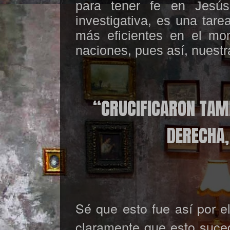
para tener fe en Jesú
investigativa, es una tare
más eficientes en el mom
naciones, pues así, nuest
“CRUCIFICARON TAMB
DERECHA,
Sé que esto fue así por el
claramente que esto suced