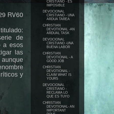
CRISTIANO - ES
IMPOSIBLE
DEVOCIONAL
 29 RV60
CRISTIANO - UNA
ARDUA TAREA
CHRISTIAN
itulado:
DEVOTIONAL -AN
ARDUAL TASK
serie de
DEVOCIONAL
CRISTIANO -UNA
o a esos
BUENA LABOR
igar las
CHRISTIAN
DEVOTIONAL - A
s aunque
GOOD JOB
renombre
CHRISTIAN
DEVOTIONAL -
íticos y
CLAIM WHAT IS
YOURS
DEVOCIONAL
CRISTIANO -
RECLAMA LO
QUE ES TUYO
CHRISTIAN
DEVOTIONAL- AN
IMPORTANT