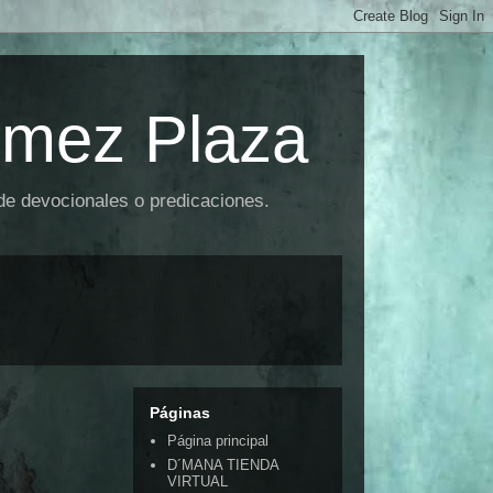
omez Plaza
 de devocionales o predicaciones.
Páginas
Página principal
D´MANA TIENDA
VIRTUAL