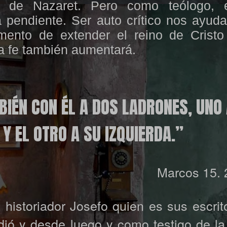
s de Nazaret. Pero como teólogo, 
a pendiente. Ser auto crítico nos ayuda
ento de extender el reino de Cristo
ra fe también aumentará.
IÉN CON ÉL A DOS LADRONES, UNO 
 Y EL OTRO A SU IZQUIERDA.”
Marcos 15.
 historiador Josefo quien es sus escrit
ió y desde luego y como testigo de la 