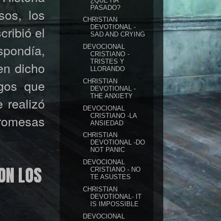
¿QUÉ HA
PASADO?
sos, los
CHRISTIAN
ribió el
DEVOTIONAL -
SAD AND CRYING
spondía,
DEVOCIONAL
CRISTIANO -
TRISTES Y
en dicho
LLORANDO
ogos que
CHRISTIAN
DEVOTIONAL -
THE ANXIETY
 realizó
DEVOCIONAL
CRISTIANO -LA
promesas
ANSIEDAD
CHRISTIAN
DEVOTIONAL -DO
NOT PANIC
DEVOCIONAL
ON LOS
CRISTIANO - NO
TE ASUSTES
CHRISTIAN
DEVOTIONAL- IT
IS IMPOSSIBLE
DEVOCIONAL