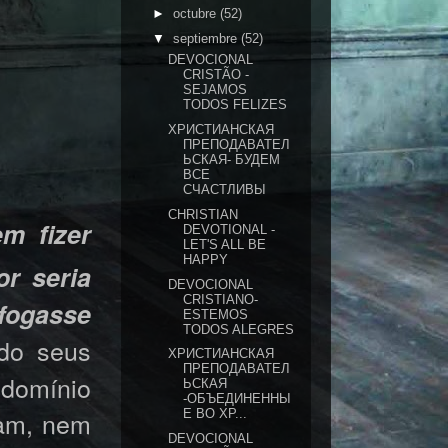
►
octubre
(52)
▼
septiembre
(52)
DEVOCIONAL
CRISTÃO -
SEJAMOS
TODOS FELIZES
ХРИСТИАНСКАЯ
ПРЕПОДАВАТЕЛ
ЬСКАЯ- БУДЕМ
ВСЕ
СЧАСТЛИВЫ
CHRISTIAN
m fizer
DEVOTIONAL -
LET'S ALL BE
HAPPY
r seria
DEVOCIONAL
CRISTIANO-
fogasse
ESTEMOS
TODOS ALEGRES
ndo seus
ХРИСТИАНСКАЯ
ПРЕПОДАВАТЕЛ
 domínio
ЬСКАЯ
-ОБЪЕДИНЕННЫ
iam, nem
Е ВО ХР...
DEVOCIONAL