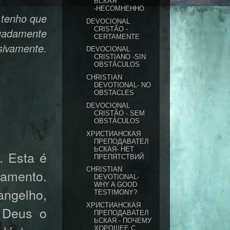
ЬСКАЯ
-НЕСОМНЕННО
u tenho que
DEVOCIONAL
CRISTÃO -
quadamente
CERTAMENTE
ssivamente.
DEVOCIONAL
CRISTIANO -SIN
OBSTÁCULOS
CHRISTIAN
DEVOTIONAL- NO
OBSTACLES
DEVOCIONAL
CRISTÃO - SEM
OBSTÁCULOS
ХРИСТИАНСКАЯ
ПРЕПОДАВАТЕЛ
ЬСКАЯ- НЕТ
. Esta é
ПРЕПЯТСТВИЙ
CHRISTIAN
tamento.
DEVOTIONAL-
WHY A GOOD
angelho,
TESTIMONY?
ХРИСТИАНСКАЯ
o Deus o
ПРЕПОДАВАТЕЛ
ЬСКАЯ - ПОЧЕМУ
ХОРОШЕЕ С...