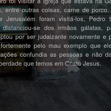
ro foi visitar a igreja que estava na G
 entre outras coisas, carne de porco
e Jerusalém foram visitá-los, Pedro
 distanciou-se dos irmãos gálatas, 
ptou por ser judaizante novamente e 
 fortemente pelo mau exemplo que el
 ações confundia as pessoas e não d
berdade que temos em Cristo Jesus.