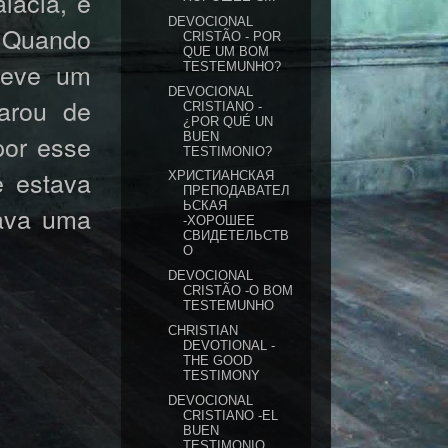
alácia, e
DEVOCIONAL
. Quando
CRISTÃO - POR
QUE UM BOM
 teve um
TESTEMUNHO?
DEVOCIONAL
parou de
CRISTIANO -
¿POR QUÉ UN
por esse
BUEN
TESTIMONIO?
e estava
ХРИСТИАНСКАЯ
ПРЕПОДАВАТЕЛ
ЬСКАЯ
ava uma
-ХОРОШЕЕ
СВИДЕТЕЛЬСТВ
О
DEVOCIONAL
CRISTÃO -O BOM
TESTEMUNHO
CHRISTIAN
DEVOTIONAL -
THE GOOD
TESTIMONY
DEVOCIONAL
CRISTIANO -EL
BUEN
TESTIMONIO