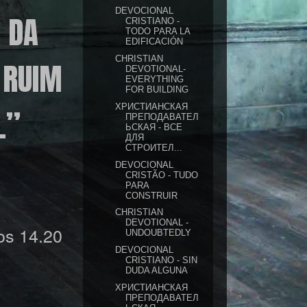
DEVOCIONAL
 DA
CRISTIANO -
TODO PARA LA
EDIFICACIÓN
CHRISTIAN
 RUIM
DEVOTIONAL-
EVERYTHING
FOR BUILDING
ХРИСТИАНСКАЯ
.”
ПРЕПОДАВАТЕЛ
ЬСКАЯ - ВСЕ
ДЛЯ
СТРОИТЕЛ...
DEVOCIONAL
CRISTÃO - TUDO
PARA
CONSTRUIR
CHRISTIAN
DEVOTIONAL -
s 14.20
UNDOUBTEDLY
DEVOCIONAL
CRISTIANO - SIN
DUDA ALGUNA
ХРИСТИАНСКАЯ
ПРЕПОДАВАТЕЛ