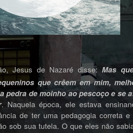
ão, Jesus de Nazaré disse:
Mas que
equeninos que crêem em mim, melho
a pedra de moinho ao pescoço e se a
. Naquela época, ele estava ensina
r
tância de ter uma pedagogia correta e
ão sob sua tutela. O que eles não sab