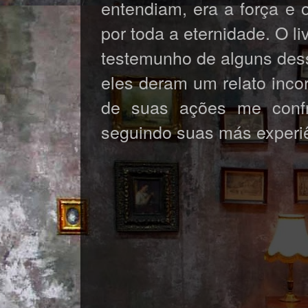
entendiam, era a força e 
por toda a eternidade. O l
testemunho de alguns dess
eles deram um relato inco
de suas ações me confr
seguindo suas más experi