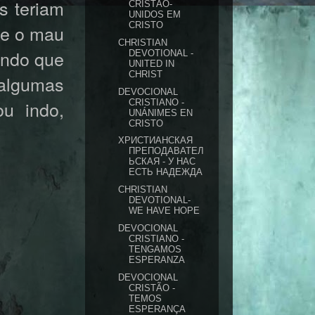
s teriam
CRISTÃO-
UNIDOS EM
CRISTO
 e o mau
CHRISTIAN
endo que
DEVOTIONAL -
UNITED IN
CHRIST
 algumas
DEVOCIONAL
u indo,
CRISTIANO -
UNÁNIMES EN
CRISTO
ХРИСТИАНСКАЯ
ПРЕПОДАВАТЕЛ
ЬСКАЯ - У НАС
ЕСТЬ НАДЕЖДА
CHRISTIAN
DEVOTIONAL-
WE HAVE HOPE
DEVOCIONAL
CRISTIANO -
TENGAMOS
ESPERANZA
DEVOCIONAL
CRISTÃO -
TEMOS
ESPERANÇA