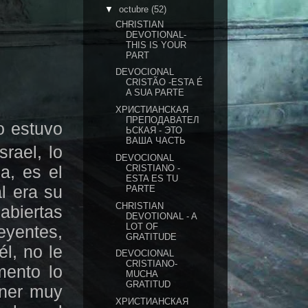
▼
octubre
(52)
CHRISTIAN
DEVOTIONAL-
THIS IS YOUR
PART
DEVOCIONAL
CRISTÃO -ESTA É
A SUA PARTE
ХРИСТИАНСКАЯ
ПРЕПОДАВАТЕЛ
o estuvo
ЬСКАЯ - ЭТО
ВАША ЧАСТЬ
rael, lo
DEVOCIONAL
a, es el
CRISTIANO -
ESTA ES TU
l era su
PARTE
CHRISTIAN
abiertas
DEVOTIONAL - A
LOT OF
eyentes,
GRATITUDE
l, no le
DEVOCIONAL
CRISTIANO-
mento lo
MUCHA
GRATITUD
ener muy
ХРИСТИАНСКАЯ