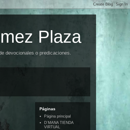
omez Plaza
 de devocionales o predicaciones.
Páginas
Página principal
D´MANA TIENDA
VIRTUAL