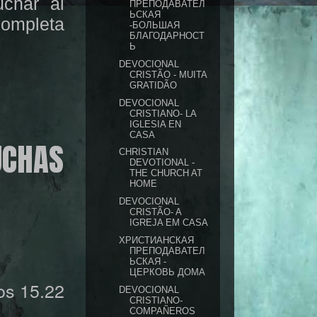
char al
ПРЕПОДАВАТЕЛ
ЬСКАЯ
completa
-БОЛЬШАЯ
БЛАГОДАРНОСТ
Ь
DEVOCIONAL
CRISTÃO - MUITA
GRATIDÃO
DEVOCIONAL
CRISTIANO- LA
IGLESIA EN
CASA
UCHAS
CHRISTIAN
DEVOTIONAL -
THE CHURCH AT
HOME
DEVOCIONAL
CRISTÃO- A
IGREJA EM CASA
ХРИСТИАНСКАЯ
ПРЕПОДАВАТЕЛ
ЬСКАЯ -
ЦЕРКОВЬ ДОМА
s 15.22
DEVOCIONAL
CRISTIANO-
COMPAÑEROS