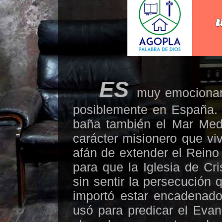
ES
muy emocionant
posiblemente en España. Y
baña también el Mar Medi
carácter misionero que vi
afán de extender el Reino 
para que la Iglesia de Cr
sin sentir la persecución 
importó estar encadenado
usó para predicar el Eva