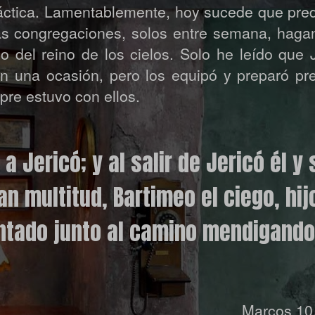
áctica. Lamentablemente, hoy sucede que pre
as congregaciones, solos entre semana, hagan
del reino de los cielos. Solo he leído que J
en una ocasión, pero los equipó y preparó pr
pre estuvo con ellos.
 a Jeric
ó
; y al salir de Jericó él y
an multitud, Bartimeo el ciego, hij
ntado junto al camino mendigando
Marcos 10