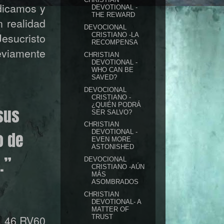
dicamos y
DEVOTIONAL -
THE REWARD
 realidad
DEVOCIONAL
esucristo
CRISTIANO -LA
RECOMPENSA
eviamente
CHRISTIAN
DEVOTIONAL -
WHO CAN BE
SAVED?
DEVOCIONAL
CRISTIANO -
¿QUIÉN PODRÁ
 sus
SER SALVO?
CHRISTIAN
o de
DEVOTIONAL -
EVEN MORE
ASTONISHED
.”
DEVOCIONAL
CRISTIANO -AÚN
MÁS
ASOMBRADOS
CHRISTIAN
DEVOTIONAL- A
MATTER OF
TRUST
. 46 RV60