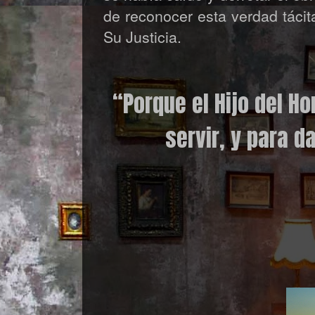
de reconocer esta verdad t
á
ci
Su Justicia.
“
Porque el Hijo del H
servir, y para d