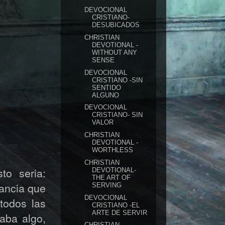
DEVOCIONAL
CRISTIANO-
DESUBICADOS
CHRISTIAN
DEVOTIONAL -
WITHOUT ANY
SENSE
DEVOCIONAL
CRISTIANO -SIN
SENTIDO
ALGUNO
DEVOCIONAL
CRISTIANO- SIN
VALOR
CHRISTIAN
DEVOTIONAL -
WORTHLESS
CHRISTIAN
to seria:
DEVOTIONAL-
THE ART OF
ancia que
SERVING
DEVOCIONAL
todos las
CRISTIANO -EL
ARTE DE SERVIR
aba algo,
CHRISTIAN