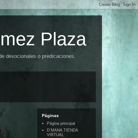
omez Plaza
 de devocionales o predicaciones.
Páginas
Página principal
D´MANA TIENDA
VIRTUAL