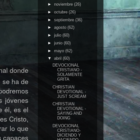
►
noviembre
(26)
►
octubre
(26)
►
septiembre
(36)
►
agosto
(62)
►
julio
(60)
►
junio
(60)
►
mayo
(62)
▼
abril
(60)
DEVOCIONAL
onal donde
CRISTIANO -
SOLAMENTE
e se ha de
GRITA
CHRISTIAN
 podremos
DEVOTIONAL -
JUST SCREAM
s jóvenes
CHRISTIAN
 él, es el
DEVOTIONAL -
SAYING AND
es Cristo,
DOING
ar lo que
DEVOCIONAL
CRISTIANO-
os capaces
DICIENDO Y
HACIENDO